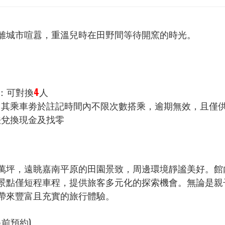
離城市喧囂，重溫兒時在田野間等待開窯的時光。
：可對換
4
人
其乘車劵於註記時間內不限次數搭乘，逾期無效，且僅供
兌換現金及找零
萬坪，遠眺嘉南平原的田園景致，周邊環境靜謐美好。館
景點僅短程車程，提供旅客多元化的探索機會。無論是親
帶來豐富且充實的旅行體驗。
前預約)