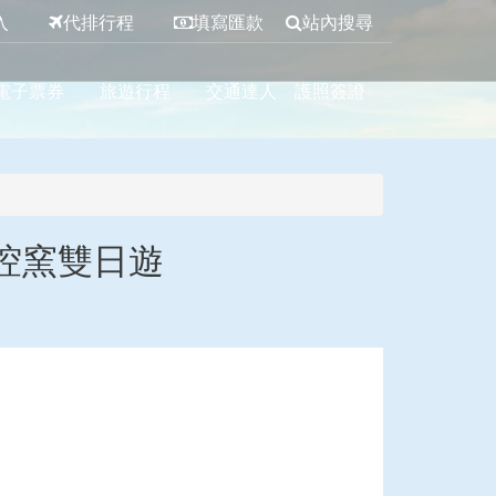
入
代排行程
填寫匯款
站內搜尋
電子票券
旅遊行程
交通達人
護照簽證
焢窯雙日遊