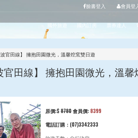
臉書登入
會員登
國外旅遊
國內訂房
票券達人
波官田線】 擁抱田園微光，溫馨焢窯雙日遊
波官田線】 擁抱田園微光，溫馨
原價:$
8780
會員價:
8399
電話訂購：(07)3342333