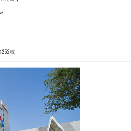
1
路
252
號