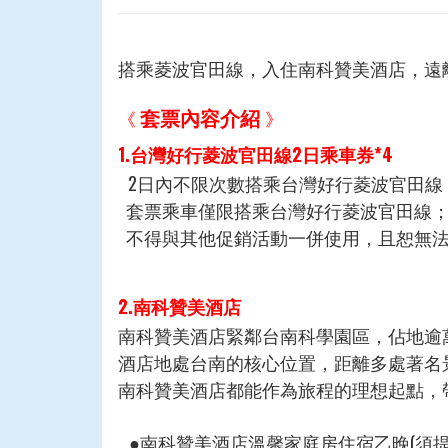
搭乘菱波官田線，入住南科贊美酒店，遠
套票內容介紹
《
》
1.台灣好行菱波官田線2日乘車券*4
2
日內不限次數搭乘台灣好行菱波官田線
套票乘車僅限搭乘台灣好行菱波官田線；
不得與其他促銷活動一併使用，且恕無法
2.南科贊美酒店
南科贊美酒店緊鄰台南科學園區，佔地逾
酒店地處台南的核心位置，距離多處著名
南科贊美酒店都能作為旅程的理想起點，
●南科贊美酒店溫馨家庭房住宿乙晚(須提