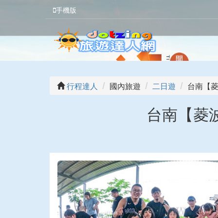
手機版
行程達人
國內旅遊
二日遊
台南【菱
台南【菱