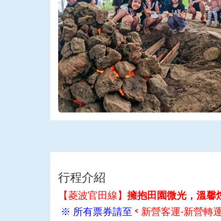
行程介紹
【菱波官田線】
擁抱田園微光，溫馨
※ 所有票券請至
< 新營客運-新營轉運