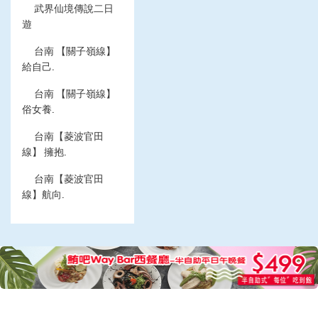
武界仙境傳說二日
遊
台南 【關子嶺線】
給自己.
台南 【關子嶺線】
俗女養.
台南【菱波官田
線】 擁抱.
台南【菱波官田
線】航向.