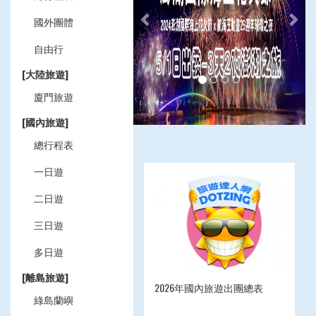
國外團體
自由行
[大陸旅遊]
廈門旅遊
[國內旅遊]
總行程表
一日遊
二日遊
三日遊
多日遊
[離島旅遊]
2026年國內旅遊出團總表
綠島蘭嶼