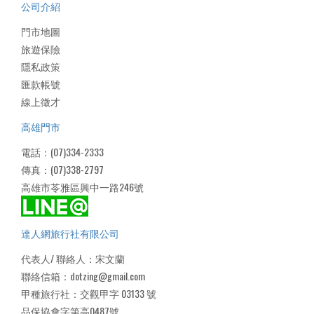
公司介紹
門市地圖
旅遊保險
隱私政策
匯款帳號
線上徵才
高雄門市
電話：(07)334-2333
傳真：(07)338-2797
高雄市苓雅區興中一路246號
達人網旅行社有限公司
代表人/ 聯絡人：宋文蘭
聯絡信箱：dotzing@gmail.com
甲種旅行社：交觀甲字 03133 號
品保協會字第高0487號