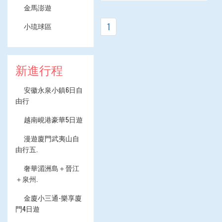
金馬澎遊
1
小琉球區
新進行程
安徽永泉小鎮6日自
由行
越南峴港豪華5日遊
漫遊廈門武夷山自
由行五.
奢華湄洲島＋晉江
＋泉州.
金廈小三通-樂享廈
門4日遊