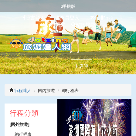
手機版
臉書登入
會員登入
代排行程
填寫匯款
站內搜尋
主選單
行程達人
國內旅遊
總行程表
上
下
一
一
行程分類
張
張
[國外旅遊]
總行程表